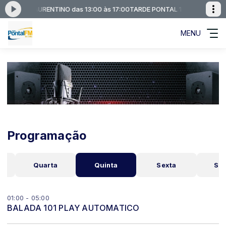
ARCOS LAURENTINO das 13:00 às 17:00
TARDE PONTAL 101 COM MARCOS
MENU
Programação
Quarta
Quinta
Sexta
Sá
01:00 - 05:00
BALADA 101 PLAY AUTOMATICO